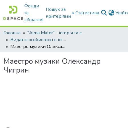
Фонди
Пошук за
та
Статистика
Увій
критеріями
зібрання
Головна
"Alma Mater" - історія та сьогодення Університету
Видатні особистості в історії Університету
Маестро музики Олександр Чигрин
Маестро музики Олександр
Чигрин