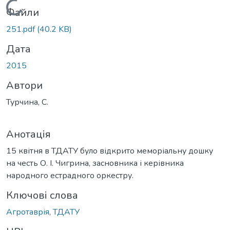
Вантажиться...
Файли
251.pdf
(40.2 KB)
Дата
2015
Автори
Турчина, С.
Анотація
15 квітня в ТДАТУ було відкрито меморіальну дошку
на честь О. І. Чигрина, засновника і керівника
народного естрадного оркестру.
Ключові слова
Агротаврія
,
ТДАТУ