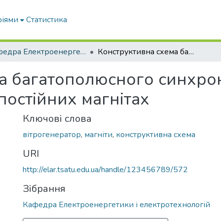
ріями
Статистика
Кафедра Електроенергетики і електротехнологій
Конструктивна схема багатополюсного синхронного вітрогенератора на постійних магнітах
а багатополюсного синхро
постійних магнітах
Ключові слова
вітрогенератор
,
магніти
,
конструктивна схема
URI
http://elar.tsatu.edu.ua/handle/123456789/572
Зібрання
Кафедра Електроенергетики і електротехнологій