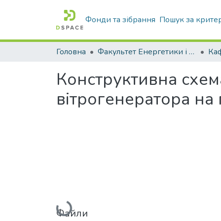
Фонди та зібрання
Пошук за крите
Головна
Факультет Енергетики і комп'ютерних технологій
Конструктивна схем
вітрогенератора на 
Вантажиться...
Файли