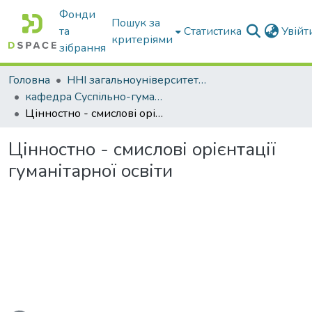
Фонди
Пошук за
та
Статистика
Увій
критеріями
зібрання
Головна
ННІ загальноуніверситетської підготовки
кафедра Суспільно-гуманітарні науки
Цінностно - смислові орієнтації гуманітарної освіти
Цінностно - смислові орієнтації
гуманітарної освіти