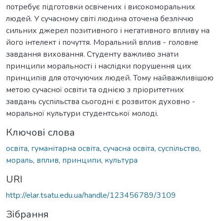
потребує підготовки освічених і високоморальних
людей. У сучасному світі людина оточена безліччю
сильних джерел позитивного і негативного впливу на
його інтелект і почуття. Моральний вплив - головне
завдання виховання. Студенту важливо знати
принципи моральності і наслідки порушення цих
принципів для оточуючих людей. Тому найважливішою
метою сучасної освіти та однією з пріоритетних
завдань суспільства сьогодні є розвиток духовно -
моральної культури студентської молоді.
Ключові слова
освіта
,
гуманітарна освіта
,
сучасна освіта
,
суспільство
,
мораль
,
вплив
,
принципи
,
культура
URI
http://elar.tsatu.edu.ua/handle/123456789/3109
Зібрання