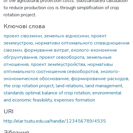
of the agricultural protection costs. Substantiated calculation
to reduce production cos is through simplification of crop
rotation project.
Ключові слова
проект сівозміни
,
земельні відносини
,
проект
землеустрою
,
нормативи оптимального співвідношення
сівозмін
,
формування витрат
,
еколого-економічне
обгрунтування
,
проект севооборота
,
земельные
отношения
,
проект землеустройства
,
нормативы
оптимального соотношения севооборотов
,
эколого-
экономическое обоснование
,
формирование расходов
,
тhe crop rotation project
,
land relations
,
land management
,
standards optimal balance of crop rotation
,
environmental
and economic feasibility
,
expenses formation
URI
http://elar.tsatu.edu.ua/handle/123456789/4535
Зібрання