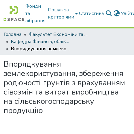
Фонди
Пошук за
та
Статистика
Увій
критеріями
зібрання
Головна
Факультет Економіки та бізнесу
Кафедра Фінансів, обліку і оподаткування
Впорядкування землекористування, збереження родючості ґрунтів з врахуванням сівозмін та витрат виробництва на сільськогосподарську продукцію
Впорядкування
землекористування, збереження
родючості ґрунтів з врахуванням
сівозмін та витрат виробництва
на сільськогосподарську
продукцію