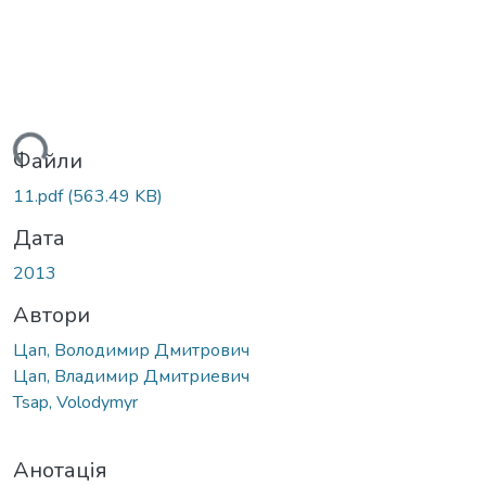
ться...
Файли
11.pdf
(563.49 KB)
Дата
2013
Автори
Цап, Володимир Дмитрович
Цап, Владимир Дмитриевич
Tsap, Volodymyr
Анотація