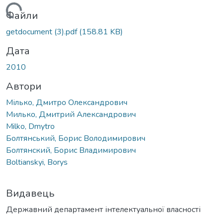
антажиться...
Файли
getdocument (3).pdf
(158.81 KB)
Дата
2010
Автори
Мілько, Дмитро Олександрович
Милько, Дмитрий Александрович
Milko, Dmytro
Болтянський, Борис Володимирович
Болтянский, Борис Владимирович
Boltianskyi, Borys
Видавець
Державний департамент інтелектуальної власності