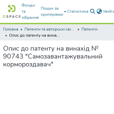
Фонди
Пошук за
та
Статистика
Увій
критеріями
зібрання
Головна
Патенти та авторські свідоцтва
Патенти
Опис до патенту на винахід № 90743 "Самозавантажувальний кормороздавач"
Опис до патенту на винахід №
90743 "Самозавантажувальний
кормороздавач"