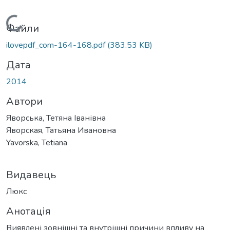
Вантажиться...
Файли
ilovepdf_com-164-168.pdf
(383.53 KB)
Дата
2014
Автори
Яворська, Тетяна Іванівна
Яворская, Татьяна Ивановна
Yavorska, Tetiana
Видавець
Люкс
Анотація
Виявлені зовнішні та внутрішні причини впливу на