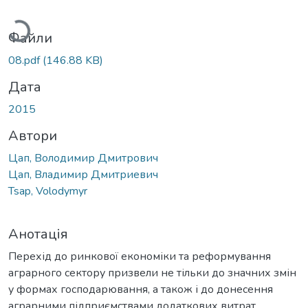
ажиться...
Файли
08.pdf
(146.88 KB)
Дата
2015
Автори
Цап, Володимир Дмитрович
Цап, Владимир Дмитриевич
Tsap, Volodymyr
Анотація
Перехід до ринкової економіки та реформування
аграрного сектору призвели не тільки до значних змін
у формах господарювання, а також і до донесення
аграрними підприємствами додаткових витрат