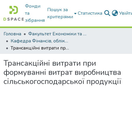
Фонди
Пошук за
та
Статистика
Увій
критеріями
зібрання
Головна
Факультет Економіки та бізнесу
Кафедра Фінансів, обліку і оподаткування
Трансакційні витрати при формуванні витрат виробництва сільськогосподарської продукції
Трансакційні витрати при
формуванні витрат виробництва
сільськогосподарської продукції