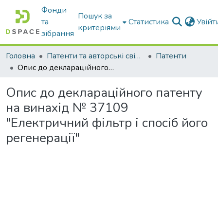
Фонди
Пошук за
та
Статистика
Увій
критеріями
зібрання
Головна
Патенти та авторські свідоцтва
Патенти
Опис до деклараційного патенту на винахід № 37109 "Електричний фільтр і спосіб його регенерації"
Опис до деклараційного патенту
на винахід № 37109
"Електричний фільтр і спосіб його
регенерації"