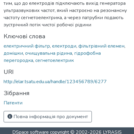
тим, що до електродів підключають вихід генератора
ультразвукових частот, який настроєно на резонансну
частоту сегнетоелектрика, а через патрубки подають
зустрічний потік чистої робочої рідини
Ключові слова
електричний фільтр
,
електроди
,
фільтрівний елемен
,
домішки
,
очищувальна рідина
,
гідрофобна
перегородка
,
сегнетоелектрик
URI
http://elar.tsatu.edu.ua/handle/123456789/6277
Зібрання
Патенти
Повна інформація про документ
DSpace software
copyright © 2002-2026
LYRASIS