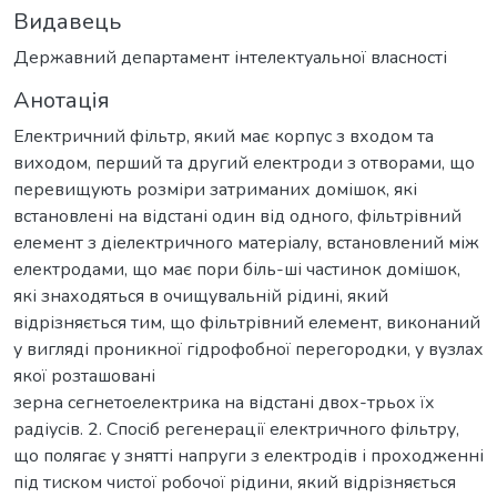
Видавець
Державний департамент інтелектуальної власності
Анотація
Електричний фільтр, який має корпус з входом та
виходом, перший та другий електроди з отворами, що
перевищують розміри затриманих домішок, які
встановлені на відстані один від одного, фільтрівний
елемент з діелектричного матеріалу, встановлений між
електродами, що має пори біль-ші частинок домішок,
які знаходяться в очищувальній рідині, який
відрізняється тим, що фільтрівний елемент, виконаний
у вигляді проникної гідрофобної перегородки, у вузлах
якої розташовані
зерна сегнетоелектрика на відстані двох-трьох їх
радіусів. 2. Спосіб регенерації електричного фільтру,
що полягає у знятті напруги з електродів і проходженні
під тиском чистої робочої рідини, який відрізняється