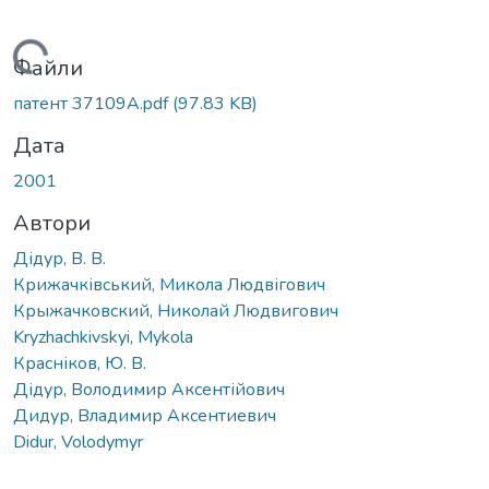
антажиться...
Файли
патент 37109А.pdf
(97.83 KB)
Дата
2001
Автори
Дідур, В. В.
Крижачківський, Микола Людвігович
Крыжачковский, Николай Людвигович
Kryzhachkivskyi, Mykola
Красніков, Ю. В.
Дідур, Володимир Аксентійович
Дидур, Владимир Аксентиевич
Didur, Volodymyr