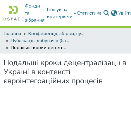
Фонди
Пошук за
та
Статистика
Увій
критеріями
зібрання
Головна
Конференції, збірки, публікації молодих вчених і здобувачів : магістрів, бакалаврів, аспірантів.
Публікації здобувачів (бакалаврів. магістрів, аспірантів)
Подальші кроки децентралізації в Україні в контексті євроінтеграційних процесів
Подальші кроки децентралізації в
Україні в контексті
євроінтеграційних процесів