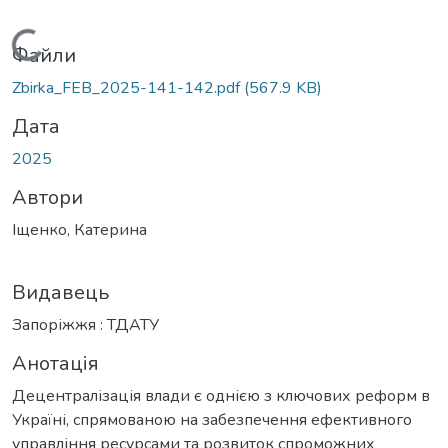
Вантажиться...
Файли
Zbirka_FEB_2025-141-142.pdf
(567.9 KB)
Дата
2025
Автори
Іщенко, Катерина
Видавець
Запоріжжя : ТДАТУ
Анотація
Децентралізація влади є однією з ключових реформ в
Україні, спрямованою на забезпечення ефективного
управління ресурсами та розвиток спроможних