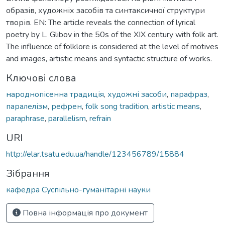
образів, художніх засобів та синтаксичної структури
творів. EN: The article reveals the connection of lyrical
poetry by L. Glibov in the 50s of the XIX century with folk art.
The influence of folklore is considered at the level of motives
and images, artistic means and syntactic structure of works.
Ключові слова
народнопісенна традиція
,
художні засоби
,
парафраз
,
паралелізм
,
рефрен
,
folk song tradition
,
artistic means
,
paraphrase
,
parallelism
,
refrain
URI
http://elar.tsatu.edu.ua/handle/123456789/15884
Зібрання
кафедра Суспільно-гуманітарні науки
Повна інформація про документ