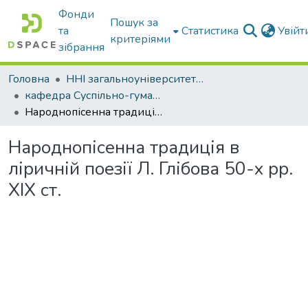
Фонди
Пошук за
та
Статистика
Увій
критеріями
зібрання
Головна
ННІ загальноуніверситетської підготовки
кафедра Суспільно-гуманітарні науки
Народнопісенна традиція в ліричній поезії Л. Глібова 50-х рр. ХІХ ст.
Народнопісенна традиція в
ліричній поезії Л. Глібова 50-х рр.
ХІХ ст.