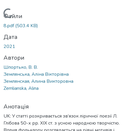
Вантажиться...
Файли
8.pdf
(503.4 KB)
Дата
2021
Автори
Шпортько, В. В.
Землянська, Аліна Вікторівна
Землянская, Алина Викторовна
Zemlianska, Alina
Анотація
UK: У статті розкривається зв’язок ліричної поезії Л.
Глібова 50-х рр. ХІХ ст. з усною народною творчістю.
Вплив фольклору розглядається на рівні мотивів і