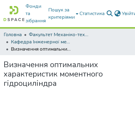
Фонди
Пошук за
та
Статистика
Увій
критеріями
зібрання
Головна
Факультет Механіко-технологічний
Кафедра Інженерної механіки та комп'ютерного проектування
Визначення оптимальних характеристик моментного гідроциліндра
Визначення оптимальних
характеристик моментного
гідроциліндра