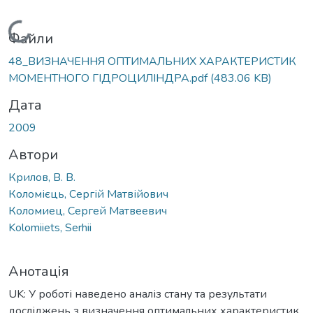
Вантажиться...
Файли
48_ВИЗНАЧЕННЯ ОПТИМАЛЬНИХ ХАРАКТЕРИСТИК
МОМЕНТНОГО ГІДРОЦИЛІНДРА.pdf
(483.06 KB)
Дата
2009
Автори
Крилов, В. В.
Коломієць, Сергій Матвійович
Коломиец, Сергей Матвеевич
Kolomiiets, Serhii
Анотація
UK: У роботі наведено аналіз стану та результати
досліджень з визначення оптимальних характеристик