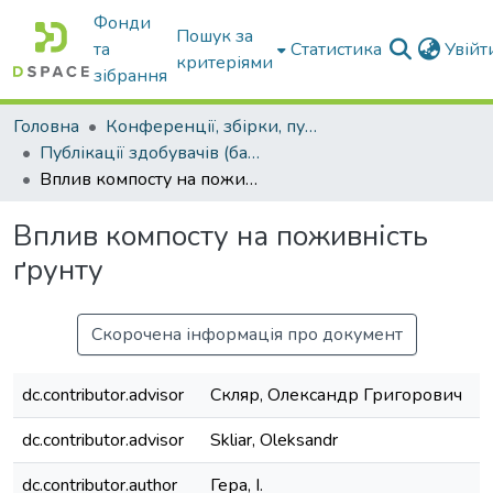
Фонди
Пошук за
та
Статистика
Увій
критеріями
зібрання
Головна
Конференції, збірки, публікації молодих вчених і здобувачів : магістрів, бакалаврів, аспірантів.
Публікації здобувачів (бакалаврів. магістрів, аспірантів)
Вплив компосту на поживність ґрунту
Вплив компосту на поживність
ґрунту
Скорочена інформація про документ
dc.contributor.advisor
Скляр, Олександр Григорович
dc.contributor.advisor
Skliar, Oleksandr
dc.contributor.author
Гера, І.