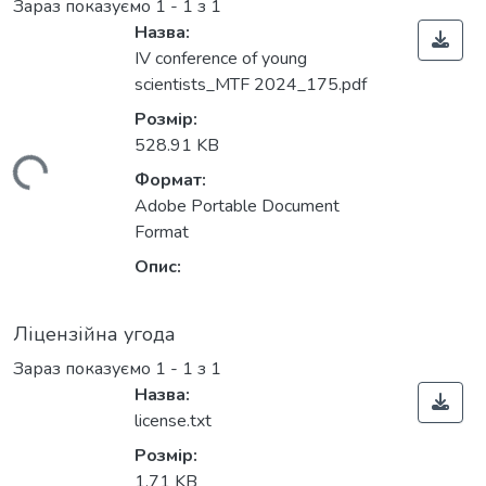
Зараз показуємо
1 - 1 з 1
Назва:
ІV conference of young
scientists_MTF 2024_175.pdf
Розмір:
528.91 KB
иться...
Формат:
Adobe Portable Document
Format
Опис:
Ліцензійна угода
Зараз показуємо
1 - 1 з 1
Назва:
license.txt
Розмір:
1.71 KB