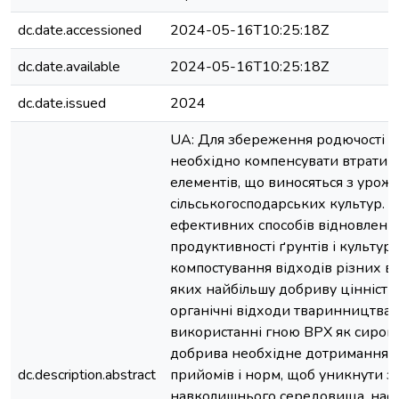
dc.date.accessioned
2024-05-16T10:25:18Z
dc.date.available
2024-05-16T10:25:18Z
dc.date.issued
2024
UA: Для збереження родючості о
необхідно компенсувати втрати
елементів, що виносяться з урож
сільськогосподарських культур. 
ефективних способів відновленн
продуктивності ґрунтів і культур 
компостування відходів різних в
яких найбільшу добриву цінність
органічні відходи тваринництва.
використанні гною ВРХ як сиров
добрива необхідне дотримання ц
dc.description.abstract
прийомів і норм, щоб уникнути 
навколишнього середовища, нас