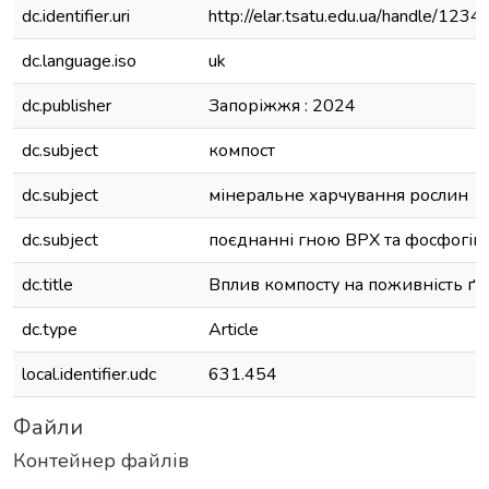
dc.identifier.uri
http://elar.tsatu.edu.ua/handle/12
dc.language.iso
uk
dc.publisher
Запоріжжя : 2024
dc.subject
компост
dc.subject
мінеральне харчування рослин
dc.subject
поєднанні гною ВРХ та фосфогіп
dc.title
Вплив компосту на поживність ґр
dc.type
Article
local.identifier.udc
631.454
Файли
Контейнер файлів