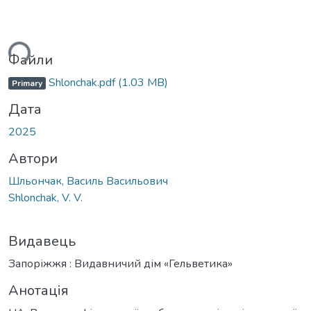
ься...
Файли
Shlonchak.pdf
(1.03 MB)
Primary
Дата
2025
Автори
Шльончак, Василь Васильович
Shlonchak, V. V.
Видавець
Запоріжжя : Видавничий дім «Гельветика»
Анотація