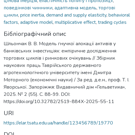
цінова інерція
,
еластичність попиту і пропозиції
,
поведінкові чинники
,
адаптивна модель
,
торгові
цикли
,
price inertia
,
demand and supply elasticity
,
behavioral
factors
,
adaptive model
,
multiplicative effect
,
trading cycles
Бібліографічний опис
Шльончак В. В. Модель гнучкої алокації активів у
банківських інвестиціях: емпіричне дослідження
торгових циклів і ринкових очікувань // Збірник
наукових праць Таврійського державного
агротехнологічного університету імені Дмитра
Моторного (економічні науки) / За ред. д.е.н., проф. Т. І.
Яворської. Запоріжжя: Видавничий дім «Гельветика»,
2025. № 2 (55). С. 88-99. DOI:
https://doi.org/10.32782/2519-884X-2025-55-11
URI
https://elar.tsatu.edu.ua/handle/123456789/19770
DOI