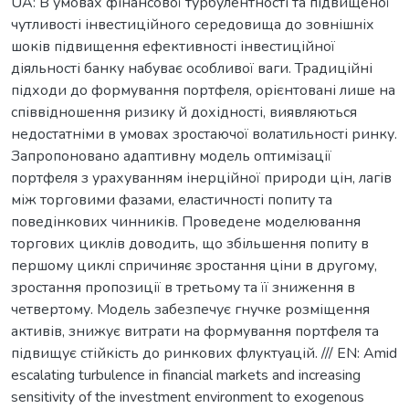
UA: В умовах фінансової турбулентності та підвищеної
чутливості інвестиційного середовища до зовнішніх
шоків підвищення ефективності інвестиційної
діяльності банку набуває особливої ваги. Традиційні
підходи до формування портфеля, орієнтовані лише на
співвідношення ризику й дохідності, виявляються
недостатніми в умовах зростаючої волатильності ринку.
Запропоновано адаптивну модель оптимізації
портфеля з урахуванням інерційної природи цін, лагів
між торговими фазами, еластичності попиту та
поведінкових чинників. Проведене моделювання
торгових циклів доводить, що збільшення попиту в
першому циклі спричиняє зростання ціни в другому,
зростання пропозиції в третьому та її зниження в
четвертому. Модель забезпечує гнучке розміщення
активів, знижує витрати на формування портфеля та
підвищує стійкість до ринкових флуктуацій. /// EN: Amid
escalating turbulence in financial markets and increasing
sensitivity of the investment environment to exogenous