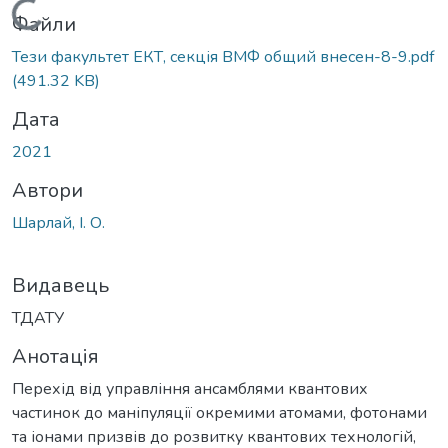
Вантажиться...
Файли
Тези факультет ЕКТ, секція ВМФ общий внесен-8-9.pdf
(491.32 KB)
Дата
2021
Автори
Шарлай, І. О.
Видавець
ТДАТУ
Анотація
Перехід від управління ансамблями квантових
частинок до маніпуляції окремими атомами, фотонами
та іонами призвів до розвитку квантових технологій,