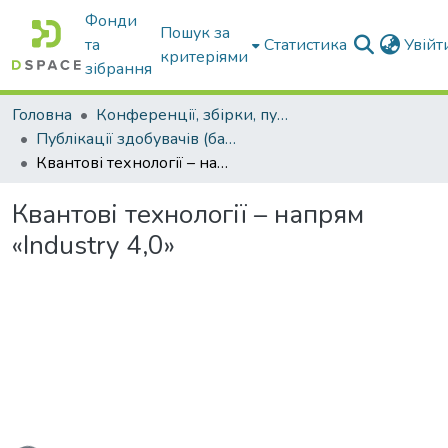
Фонди
Пошук за
та
Статистика
Увій
критеріями
зібрання
Головна
Конференції, збірки, публікації молодих вчених і здобувачів : магістрів, бакалаврів, аспірантів.
Публікації здобувачів (бакалаврів. магістрів, аспірантів)
Квантові технології – напрям «Industry 4,0»
Квантові технології – напрям
«Industry 4,0»