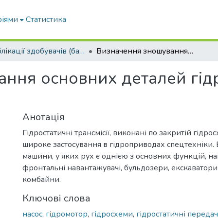
ріями
Статистика
Публікації здобувачів (бакалаврів. магістрів, аспірантів)
Визначення зношування основних деталей гідростатичних трансмісій
ння основних деталей гід
Анотація
Гідростатичні трансмісії, виконані по закритій гідро
широке застосування в гідроприводах спецтехніки.
машини, у яких рух є однією з основних функцій, н
фронтальні навантажувачі, бульдозери, екскаватори-
комбайни.
Ключові слова
насос
,
гідромотор
,
гідросхеми
,
гідростатичні передач