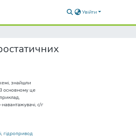
Увійти
ростатичних
схемі, знайшли
 В основному це
априклад,
навантажувачі, с/г
і
,
гідропривод