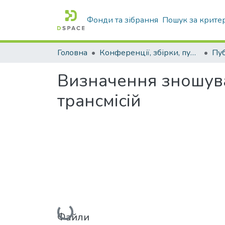
Фонди та зібрання
Пошук за крите
Головна
Конференції, збірки, публікації молодих вчених і здобувачів : магістрів, бакалаврів, аспірантів.
Визначення зношува
трансмісій
Вантажиться...
Файли