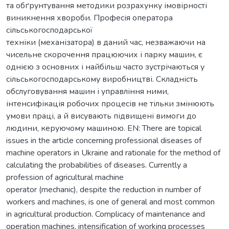
та обґрунтування методики розрахунку імовірності
виникнення хвороби. Професія оператора
сільськогосподарської
техніки (механізатора) в даний час, незважаючи на
чисельне скорочення працюючих і парку машин, є
однією з основних і найбільш часто зустрічаються у
сільськогосподарському виробництві. Складність
обслуговування машин і управління ними,
інтенсифікація робочих процесів не тільки змінюють
умови праці, а й висувають підвищені вимоги до
людини, керуючому машиною. EN: There are topical
issues in the article concerning professional diseases of
machine operators in Ukraine and rationale for the method of
calculating the probabilities of diseases. Currently a
profession of agricultural machine
operator (mechanic), despite the reduction in number of
workers and machines, is one of general and most common
in agricultural production. Complicacy of maintenance and
operation machines, intensification of working processes