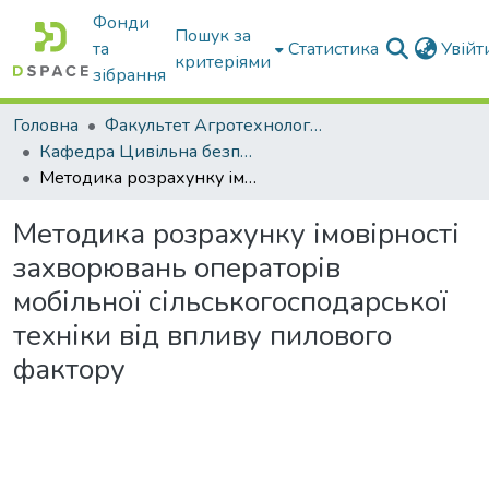
Фонди
Пошук за
та
Статистика
Увій
критеріями
зібрання
Головна
Факультет Агротехнологій та екології
Кафедра Цивільна безпека
Методика розрахунку імовірності захворювань операторів мобільної сільськогосподарської техніки від впливу пилового фактору
Методика розрахунку імовірності
захворювань операторів
мобільної сільськогосподарської
техніки від впливу пилового
фактору