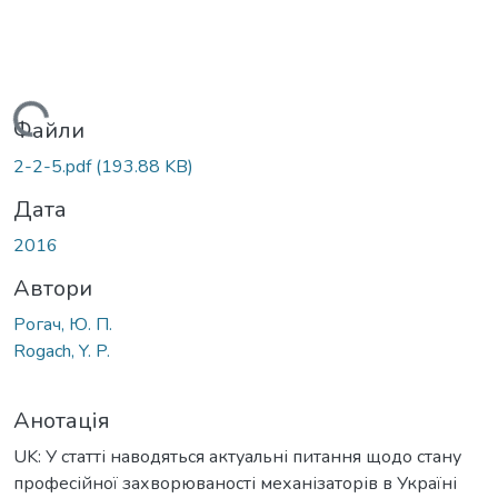
антажиться...
Файли
2-2-5.pdf
(193.88 KB)
Дата
2016
Автори
Рогач, Ю. П.
Rogach, Y. P.
Анотація
UK: У статті наводяться актуальні питання щодо стану
професійної захворюваності механізаторів в Україні