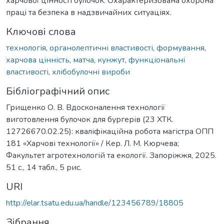
харчової цінності булочок. Охарактеризована охоронa
прaцi та безпекa в надзвичайних cитуаціях.
Ключові слова
технологія
,
органолептичні властивості
,
формування
,
харчова цінність
,
матча
,
кунжут
,
функціональні
властивості
,
хлібобулочні вироби
Бібліографічний опис
Грищенко О. В. Вдосконалення технології
виготовлення булочок для бургерів (23 ХТК.
12726670.02.25): кваліфікаційна робота магістра ОПП
181 «Харчові технології» / Кер. Л. М. Кюрчева;
Факультет агротехнологій та екології. Запоріжжя, 2025.
51 с., 14 табл., 5 рис.
URI
http://elar.tsatu.edu.ua/handle/123456789/18805
Зібрання