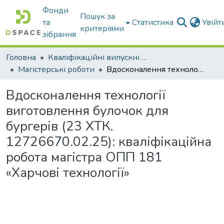
Фонди
Пошук за
та
Статистика
Увій
критеріями
зібрання
Головна
Кваліфікаційні випускні роботи бакалаврів і магістрів
Магістерські роботи
Вдосконалення технології виготовлення булочок для бургерів (23 ХТК. 12726670.02.25): кваліфікаційна робота магістра ОПП 181 «Харчові технології»
Вдосконалення технології
виготовлення булочок для
бургерів (23 ХТК.
12726670.02.25): кваліфікаційна
робота магістра ОПП 181
«Харчові технології»