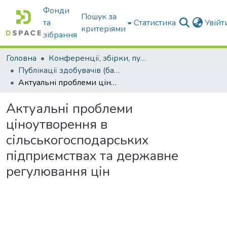
Фонди
Пошук за
та
Статистика
Увій
критеріями
зібрання
Головна
Конференції, збірки, публікації молодих вчених і здобувачів : магістрів, бакалаврів, аспірантів.
Публікації здобувачів (бакалаврів. магістрів, аспірантів)
Актуальні проблеми ціноутворення в сільськогосподарських підприємствах та державне регулювання цін
Актуальні проблеми
ціноутворення в
сільськогосподарських
підприємствах та державне
регулювання цін