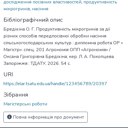
дослідження посівних властивостей
,
продуктивність
мікрогринів
,
насіння
Бібліографічний опис
Бредіхіна О. Г. Продуктивність мікрогринів за дії
різних способів передпосівної обробки насіння
сільськогосподарських культур : дипломна робота ОР «
Магістр»: спец. 201 Агрономія ОПП «Агрономія» /
Оксана Григорівна Бредіхіна; кер. Л. А. Покопцева.
Запоріжжя : ТДАТУ, 2026. 54 с.
URI
https://elar.tsatu.edu.ua/handle/123456789/20397
Зібрання
Магістерські роботи
Повна інформація про документ