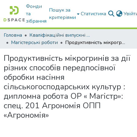
Фонди
Пошук за
та
Статистика
Увій
критеріями
зібрання
Головна
Кваліфікаційні випускні роботи бакалаврів і магістрів
Магістерські роботи
Продуктивність мікрогринів за дії різних способів передпосівної обробки насіння сільськогосподарських культур : дипломна робота ОР « Магістр»: спец. 201 Агрономія ОПП «Агрономія»
Продуктивність мікрогринів за дії
різних способів передпосівної
обробки насіння
сільськогосподарських культур :
дипломна робота ОР « Магістр»:
спец. 201 Агрономія ОПП
«Агрономія»