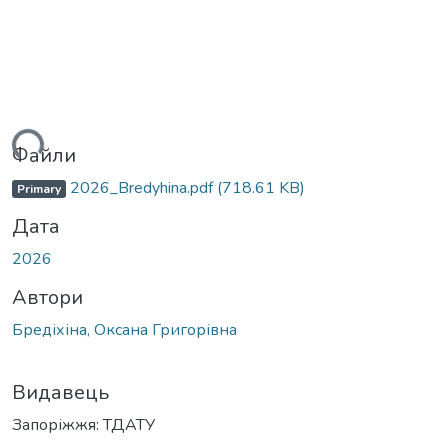
житься...
Файли
2026_Bredyhina.pdf
(718.61 KB)
Primary
Дата
2026
Автори
Бредіхіна, Оксана Григорівна
Видавець
Запоріжжя: ТДАТУ