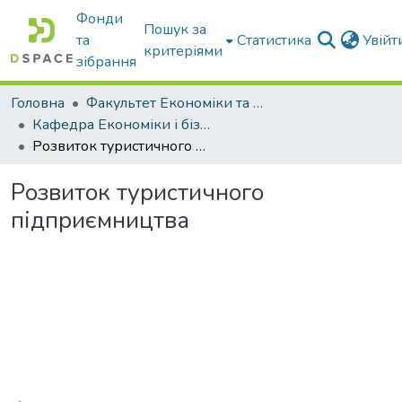
Фонди
Пошук за
та
Статистика
Увій
критеріями
зібрання
Головна
Факультет Економіки та бізнесу
Кафедра Економіки і бізнесу
Розвиток туристичного підприємництва
Розвиток туристичного
підприємництва