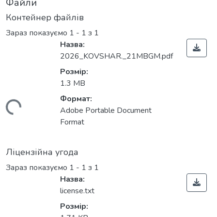
Файли
Контейнер файлів
Зараз показуємо
1 - 1 з 1
Назва:
2026_KOVSHAR._21MBGM.pdf
Розмір:
1.3 MB
Формат:
ажиться...
Adobe Portable Document
Format
Ліцензійна угода
Зараз показуємо
1 - 1 з 1
Назва:
license.txt
Розмір: