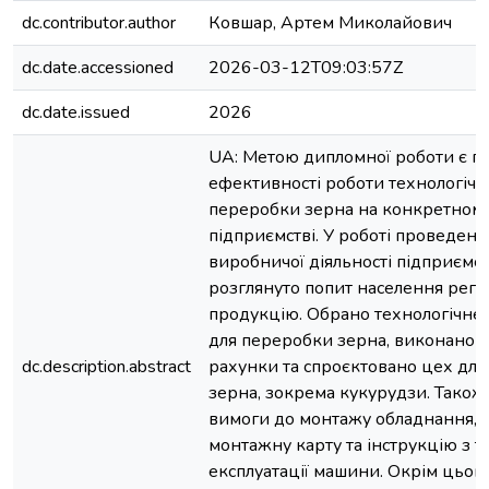
dc.contributor.author
Ковшар, Артем Миколайович
dc.date.accessioned
2026-03-12T09:03:57Z
dc.date.issued
2026
UA: Метою дипломної роботи є п
ефективності роботи технологічної
переробки зерна на конкретном
підприємстві. У роботі проведено
виробничої діяльності підприємст
розглянуто попит населення регіо
продукцію. Обрано технологічне
для переробки зерна, виконано н
dc.description.abstract
рахунки та спроєктовано цех дл
зерна, зокрема кукурудзи. Також
вимоги до монтажу обладнання, 
монтажну карту та інструкцію з т
експлуатації машини. Окрім цього