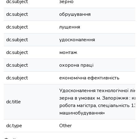
dc.subject
зерно
dc.subject
обрушування
dc.subject
лущення
dc.subject
удосконалення
dc.subject
монтаж
dc.subject
охорона праці
dc.subject
економічна ефективність
Удосконалення технологічної лін
зерна в умовах м. Запоріжжя : кв
dc.title
робота магістра, спеціальність 13
машинобудування»
dc.type
Other