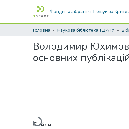
Фонди та зібрання
Пошук за крите
Головна
Наукова бібліотека ТДАТУ
Володимир Юхимови
основних публікацій
Вантажиться...
Файли