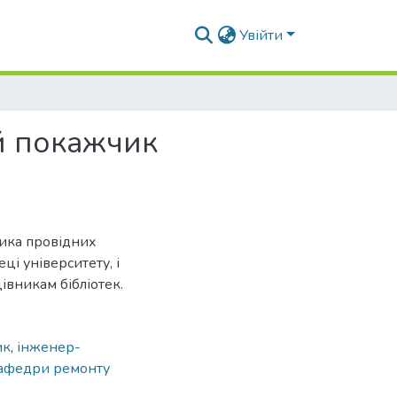
Увійти
й покажчик
тика провідних
ці університету, і
івникам бібліотек.
ик
,
інженер-
афедри ремонту