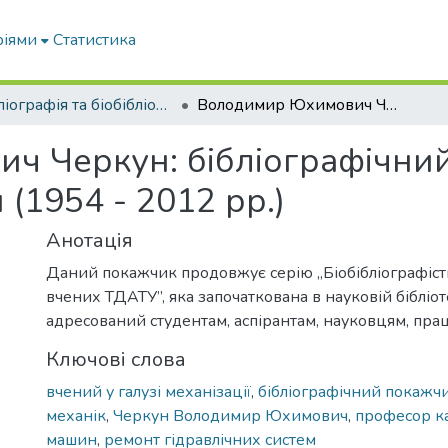
ріями
Статистика
Бібліографія та біобібліографістика вчених ТДАТУ
Володимир Юхимович Черкун: бібліографічний покажчик основних публікацій (1954 - 2012 рр.)
ч Черкун: бібліографічни
 (1954 - 2012 рр.)
Анотація
Даний покажчик продовжує серію „Біобібліографіс
вчених ТДАТУ”, яка започаткована в науковій бібліоте
адресований студентам, аспірантам, науковцям, прац
Ключові слова
вчений у галузі механізації
,
бібліографічний покажч
механік
,
Черкун Володимир Юхимович
,
професор к
машин
,
ремонт гідравлічних систем