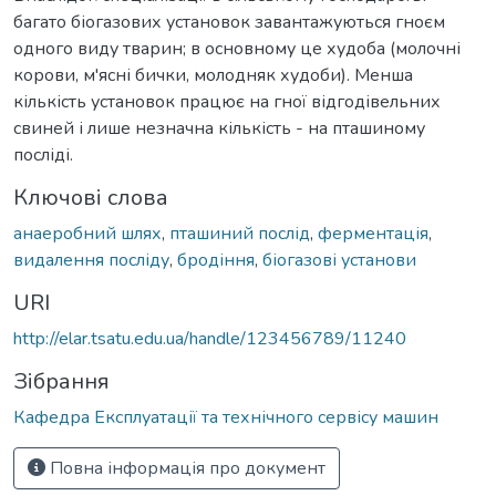
багато біогазових установок завантажуються гноєм
одного виду тварин; в основному це худоба (молочні
корови, м'ясні бички, молодняк худоби). Менша
кількість установок працює на гної відгодівельних
свиней і лише незначна кількість - на пташиному
посліді.
Ключові слова
анаеробний шлях
,
пташиний послід
,
ферментація
,
видалення посліду
,
бродіння
,
біогазові установи
URI
http://elar.tsatu.edu.ua/handle/123456789/11240
Зібрання
Кафедра Експлуатації та технічного сервісу машин
Повна інформація про документ