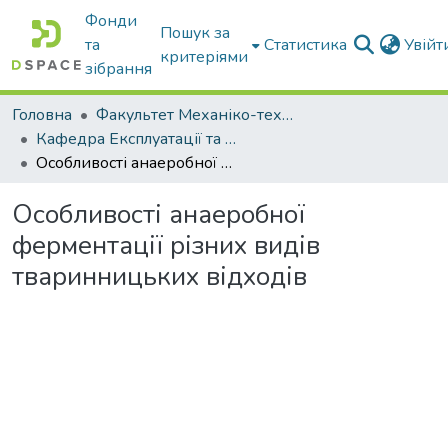
Фонди
Пошук за
та
Статистика
Увій
критеріями
зібрання
Головна
Факультет Механіко-технологічний
Кафедра Експлуатації та технічного сервісу машин
Особливості анаеробної ферментації різних видів тваринницьких відходів
Особливості анаеробної
ферментації різних видів
тваринницьких відходів