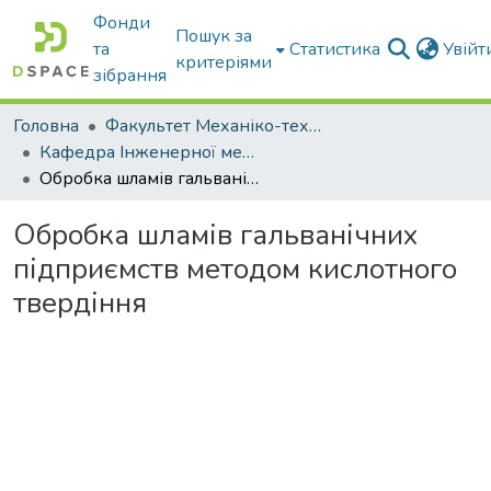
Фонди
Пошук за
та
Статистика
Увій
критеріями
зібрання
Головна
Факультет Механіко-технологічний
Кафедра Інженерної механіки та комп'ютерного проектування
Обробка шламів гальванічних підприємств методом кислотного твердіння
Обробка шламів гальванічних
підприємств методом кислотного
твердіння