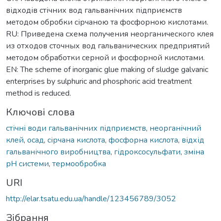
відходів стічних вод гальванічних підприємств
методом обробки сірчаною та фосфорною кислотами.
RU: Приведена схема получения неорганического клея
из отходов сточных вод гальванических предприятий
методом обработки серной и фосфорной кислотами.
EN: The scheme of inorganic glue making of sludge galvanic
enterprises by sulphuric and phosphoric acid treatment
method is reduced.
Ключові слова
стічні води гальванічних підприємств
,
неорганічний
клей
,
осад
,
сірчана кислота
,
фосфорна кислота
,
відхід
гальванічного виробництва
,
гідроксосульфати
,
зміна
рН системи
,
термообробка
URI
http://elar.tsatu.edu.ua/handle/123456789/3052
Зібрання