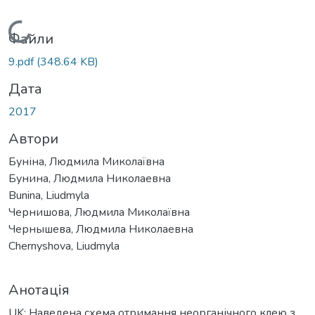
Вантажиться...
Файли
9.pdf
(348.64 KB)
Дата
2017
Автори
Буніна, Людмила Миколаївна
Бунина, Людмила Николаевна
Bunina, Liudmyla
Чернишова, Людмила Миколаївна
Чернышева, Людмила Николаевна
Chernyshova, Liudmyla
Анотація
UK: Hаведена схема отримання неорганічного клею з