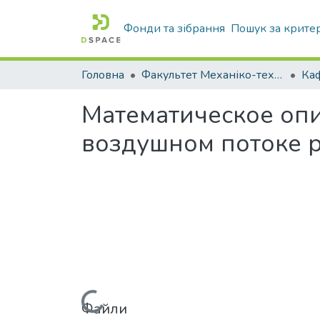
Фонди та зібрання
Пошук за крите
Головна
Факультет Механіко-технологічний
Математическое оп
воздушном потоке 
Файли