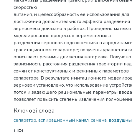
механизма разделения траекторий движения семя
скоростью
витания, и целесообразность ее использования для
достижения дополнительного эффекта разделения
зерносмеси доказано в работах. Проведено матема
моделирование процессов перемещения а
разделения зерновок подсолнечника в аэродинами
гравитационном сепараторе; получены уравнения к
описывают режимы движения материала. Получено 
зависимость расстояния разделения траектории па
семян от конструктивных и режимных параметров
сепаратора. В результате имитационного моделир
зерновок установлено, что использование устройст
поток и задающего рациональные параметры ввода
позволяет повысить степень извлечения полноценн
Ключові слова
сепаратор
,
аспирационный канал
,
семена
,
воздушны
URI