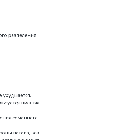
ого разделения
е ухудшается.
льзуется нижняя
ления семенного
зоны потока, как