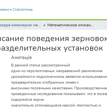
ріями
Статистика
Кафедра Інженерної механіки та комп'ютерного проектування
Математическое описание поведения зерновок подсолнечника в воздушном потоке разделительных установок
исание поведения зерново
разделительных установок
Анотація
В данной статье рассмотренный
один из перспективных направлений увеличения
урожайности подсолнечника, является использовани
предварительно отобранных семян с
высокими посевными качествами. Производственна
проведенные исследования показывают, что в посе
содержатся зерна
значительно отличающиеся массой, плотностью и