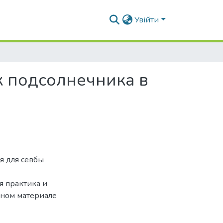
Увійти
к подсолнечника в
я для севбы
я практика и
вном материале