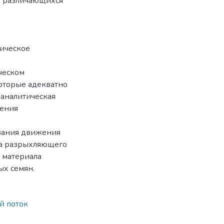
н различающихся
тическое
ческом
оторые адекватно
аналитическая
дения
ования движения
ва разрыхляющего
 материала
ых семян.
й поток