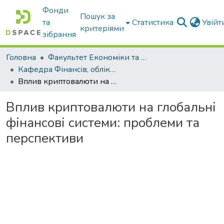
Фонди
Пошук за
та
Статистика
Увій
критеріями
зібрання
Головна
Факультет Економіки та бізнесу
Кафедра Фінансів, обліку і оподаткування
Вплив криптовалюти на глобальні фінансові системи: проблеми та перспективи
Вплив криптовалюти на глобальні
фінансові системи: проблеми та
перспективи