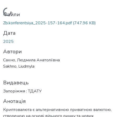
Вантажиться...
Файли
Zb.konferentsiya_2025-157-164.pdf
(747.96 KB)
Дата
2025
Автори
Сахно, Людмила Анатоліївна
Sakhno, Liudmyla
Видавець
Запоріжжя : ТДАТУ
Анотація
Криптовалюта є альтернативною приватною валютою,
створеною на основі вільного ринку та нових