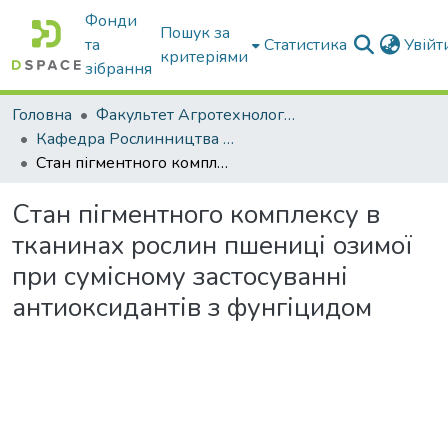
Фонди
Пошук за
та
Статистика
Увій
критеріями
зібрання
Головна
Факультет Агротехнологій та екології
Кафедра Рослинництва та садівництва ім. професора В.В. Калитки
Стан пігментного комплексу в тканинах рослин пшениці озимої при сумісному застосуванні антиоксидантів з фунгіцидом
Стан пігментного комплексу в
тканинах рослин пшениці озимої
при сумісному застосуванні
антиоксидантів з фунгіцидом