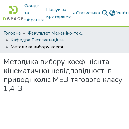
Фонди
Пошук за
та
Статистика
Увій
критеріями
зібрання
Головна
Факультет Механіко-технологічний
Кафедра Експлуатації та технічного сервісу машин
Методика вибору коефіцієнта кінематичної невiдповiдностi в приводі колiс МЕЗ тягового класу 1,4-3
Методика вибору коефіцієнта
кінематичної невiдповiдностi в
приводі колiс МЕЗ тягового класу
1,4-3