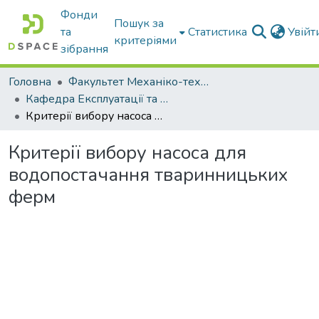
Фонди
Пошук за
та
Статистика
Увій
критеріями
зібрання
Головна
Факультет Механіко-технологічний
Кафедра Експлуатації та технічного сервісу машин
Критерії вибору насоса для водопостачання тваринницьких ферм
Критерії вибору насоса для
водопостачання тваринницьких
ферм