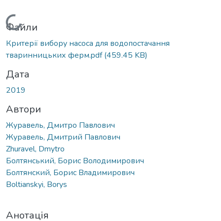
Вантажиться...
Файли
Критерії вибору насоса для водопостачання
тваринницьких ферм.pdf
(459.45 KB)
Дата
2019
Автори
Журавель, Дмитро Павлович
Журавель, Дмитрий Павлович
Zhuravel, Dmytro
Болтянський, Борис Володимирович
Болтянский, Борис Владимирович
Boltianskyi, Borys
Анотація