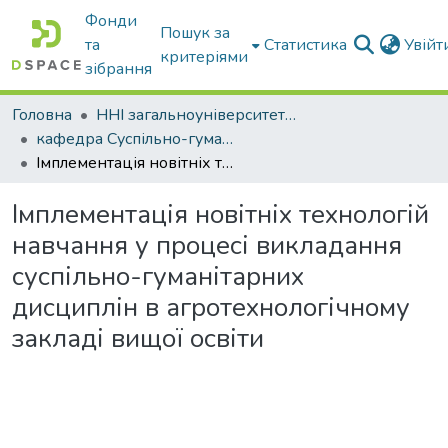
Фонди
Пошук за
та
Статистика
Увій
критеріями
зібрання
Головна
ННІ загальноуніверситетської підготовки
кафедра Суспільно-гуманітарні науки
Імплементація новітніх технологій навчання у процесі викладання суспільно-гуманітарних дисциплін в агротехнологічному закладі вищої освіти
Імплементація новітніх технологій
навчання у процесі викладання
суспільно-гуманітарних
дисциплін в агротехнологічному
закладі вищої освіти