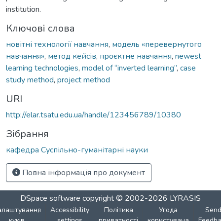
institution.
Ключові слова
новітні технології навчання
,
модель «перевернутого
навчання»
,
метод кейсів
,
проєктне навчання
,
newest
learning technologies
,
model of “inverted learning”
,
case
study method
,
project method
URI
http://elar.tsatu.edu.ua/handle/123456789/10380
Зібрання
кафедра Суспільно-гуманітарні науки
Повна інформація про документ
DSpace software
copyright © 2002-2026
LYRASIS
алаштування
Accessibility
Політика
Угода
Sen
куків
settings
приватності
користувача
Feedba