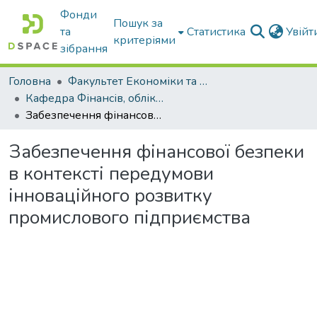
Фонди
Пошук за
та
Статистика
Увій
критеріями
зібрання
Головна
Факультет Економіки та бізнесу
Кафедра Фінансів, обліку і оподаткування
Забезпечення фінансової безпеки в контексті передумови інноваційного розвитку промислового підприємства
Забезпечення фінансової безпеки
в контексті передумови
інноваційного розвитку
промислового підприємства