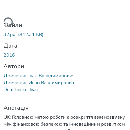
ться...
Файли
32.pdf
(942.31 KB)
Дата
2016
Автори
Демченко, Іван Володимирович
Демченко, Иван Владимирович
Demchenko, Ivan
Анотація
UK: Головною метою роботи є розкриття взаємозв’язку
між фінансовою безпекою та інноваційним розвитком