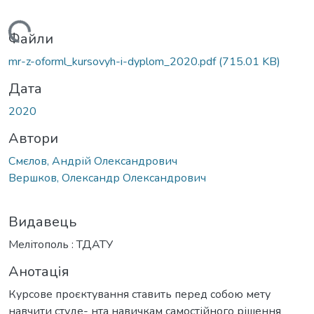
антажиться...
Файли
mr-z-oforml_kursovyh-i-dyplom_2020.pdf
(715.01 KB)
Дата
2020
Автори
Смєлов, Андрій Олександрович
Вершков, Олександр Олександрович
Видавець
Мелітополь : ТДАТУ
Анотація
Курсове проєктування ставить перед собою мету
навчити студе- нта навичкам самостійного рішення