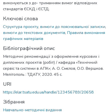
виконуються з до- триманням вимог відповідних
стандартів ЄСКД і ЄСТД.
Ключові слова
Структура проєкту
,
вимоги до пояснювальної записки
,
вимоги до текстових документів
,
Правила виконання
графічних матеріалів
Бібліографічний опис
Методичні рекомендації з оформлення курсових і
дипломних проєктів (робіт) / кафедра «Технічний
сервіс та системи в АПК»; А. О. Смєлов, О.О. Вершков.
Мелітополь : ТДАТУ, 2020. 45 с.
URI
https://elar.tsatu.edu.ua/handle/123456789/20658
Зібрання
Навчально-методичні видання