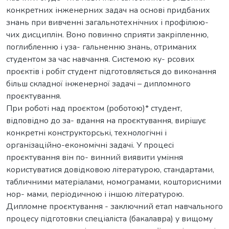
конкретних інженерних задач на основі придбаних
знань при вивченні загальнотехнічних і профілюю-
чих дисциплін. Воно повинно сприяти закріпленню,
поглибленню і уза- гальненню знань, отриманих
студентом за час навчання. Системою ку- рсових
проєктів і робіт студент підготовляється до виконання
більш складної інженерної задачі – дипломного
проєктування.
При роботі над проєктом (роботою)* студент,
відповідно до за- вдання на проєктування, вирішує
конкретні конструкторські, технологічні і
організаційно-економічні задачі. У процесі
проєктування він по- винний виявити уміння
користуватися довідковою літературою, стандартами,
табличними матеріалами, номограмами, кошторисними
нор- мами, періодичною і іншою літературою.
Дипломне проєктування - заключний етап навчального
процесу підготовки спеціаліста (бакалавра) у вищому