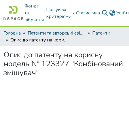
Фонди
Пошук за
та
Статистика
Увій
критеріями
зібрання
Головна
Патенти та авторські свідоцтва
Патенти
Опис до патенту на корисну модель № 123327 "Комбінований змішувач"
Опис до патенту на корисну
модель № 123327 "Комбінований
змішувач"