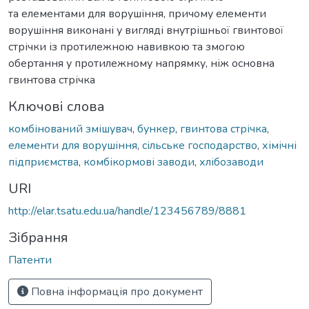
та елементами для ворушіння, причому елементи
ворушіння виконані у вигляді внутрішньої гвинтової
стрічки із протилежною навивкою та змогою
обертання у протилежному напрямку, ніж основна
гвинтова стрічка
Ключові слова
комбінований змішувач
,
бункер
,
гвинтова стрічка
,
елементи для ворушіння
,
сільське господарство
,
хімічні
підприємства
,
комбікормові заводи
,
хлібозаводи
URI
http://elar.tsatu.edu.ua/handle/123456789/8881
Зібрання
Патенти
Повна інформація про документ