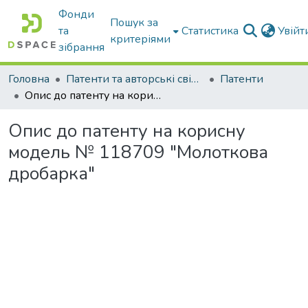
Фонди
Пошук за
та
Статистика
Увій
критеріями
зібрання
Головна
Патенти та авторські свідоцтва
Патенти
Опис до патенту на корисну модель № 118709 "Молоткова дробарка"
Опис до патенту на корисну
модель № 118709 "Молоткова
дробарка"