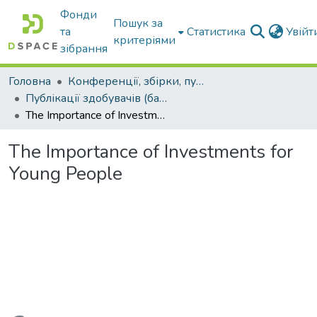
Фонди
Пошук за
та
Статистика
Увій
критеріями
зібрання
Головна
Конференції, збірки, публікації молодих вчених і здобувачів : магістрів, бакалаврів, аспірантів.
Публікації здобувачів (бакалаврів. магістрів, аспірантів)
The Importance of Investments for Young People
The Importance of Investments for
Young People