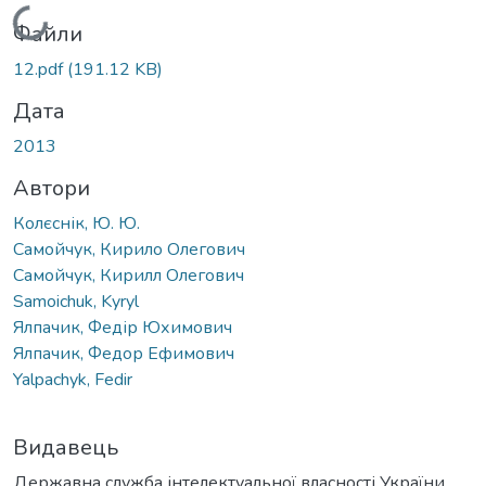
Вантажиться...
Файли
12.pdf
(191.12 KB)
Дата
2013
Автори
Колєснік, Ю. Ю.
Самойчук, Кирило Олегович
Самойчук, Кирилл Олегович
Samoichuk, Kyryl
Ялпачик, Федір Юхимович
Ялпачик, Федор Ефимович
Yalpachyk, Fedir
Видавець
Державна служба інтелектуальної власності України