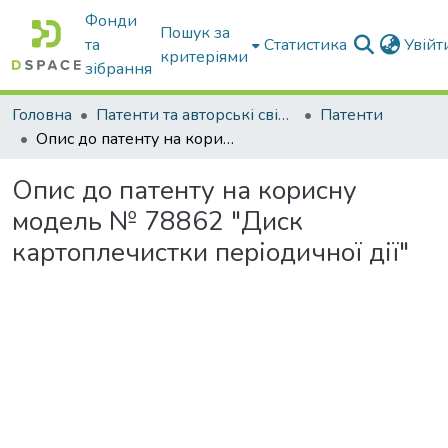
Фонди
Пошук за
та
Статистика
Увій
критеріями
зібрання
Головна
Патенти та авторські свідоцтва
Патенти
Опис до патенту на корисну модель № 78862 "Диск картоплечистки періодичної дії"
Опис до патенту на корисну
модель № 78862 "Диск
картоплечистки періодичної дії"