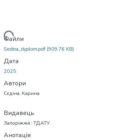
ажиться...
Файли
Sedina_dyplom.pdf
(909.76 KB)
Дата
2025
Автори
Сєдіна, Карина
Видавець
Запоріжжя : ТДАТУ
Анотація