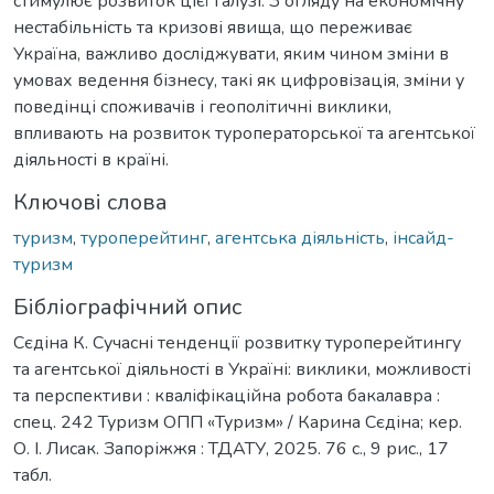
стимулює розвиток цієї галузі. З огляду на економічну
нестабільність та кризові явища, що переживає
Україна, важливо досліджувати, яким чином зміни в
умовах ведення бізнесу, такі як цифровізація, зміни у
поведінці споживачів і геополітичні виклики,
впливають на розвиток туроператорської та агентської
діяльності в країні.
Ключові слова
туризм
,
туроперейтинг
,
агентська діяльність
,
інсайд-
туризм
Бібліографічний опис
Сєдіна К. Сучасні тенденції розвитку туроперейтингу
та агентської діяльності в Україні: виклики, можливості
та перспективи : кваліфікаційна робота бакалавра :
спец. 242 Туризм ОПП «Туризм» / Карина Сєдіна; кер.
О. І. Лисак. Запоріжжя : ТДАТУ, 2025. 76 с., 9 рис., 17
табл.