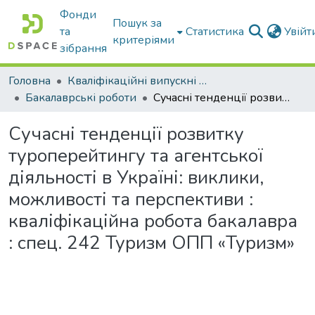
Фонди
Пошук за
та
Статистика
Увій
критеріями
зібрання
Головна
Кваліфікаційні випускні роботи бакалаврів і магістрів
Бакалаврські роботи
Сучасні тенденції розвитку туроперейтингу та агентської діяльності в Україні: виклики, можливості та перспективи : кваліфікаційна робота бакалавра : спец. 242 Туризм ОПП «Туризм»
Сучасні тенденції розвитку
туроперейтингу та агентської
діяльності в Україні: виклики,
можливості та перспективи :
кваліфікаційна робота бакалавра
: спец. 242 Туризм ОПП «Туризм»