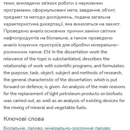
теми, викладено зв'язок роботи з науковими
програмами, сформульовані мета, завдання, об’єкт,
предмет та методи досліджень, подана загальна
характеристика дисертації, яка виносяться на захист.
Проведено аналіз основних причин заміни світлих
нафтопродуктів на біопальне, а також проведено
аналіз існуючих пристроїв для обробки мінерально–
рослинних палив. EN: In the dissertation work the
relevance of the topic is substantiated, describes the
relationship of work with scientific programs, and formulates
the purpose, task, object, subject and methods of research,
the general characteristic of the dissertation, which is put
forward on defence, is given. Аn analysis of the main reasons
for the replacement of light petroleum products on biofuels
was carried out, as well as an analysis of existing devices for
the mixing of mineral and vegetable fuels.
Ключові слова
біопальне
,
паливо
,
мінерально–рослинне паливо