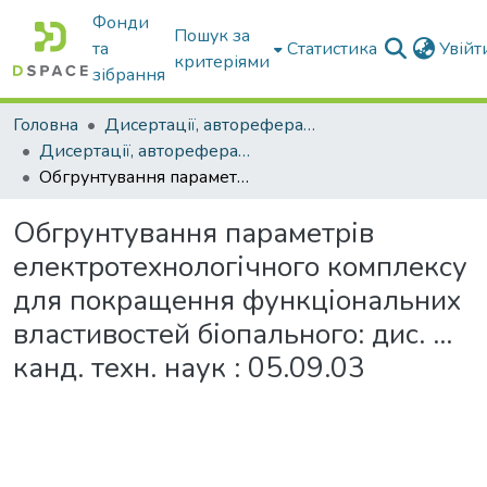
Фонди
Пошук за
та
Статистика
Увій
критеріями
зібрання
Головна
Дисертації, автореферати дисертацій
Дисертації, автореферати дисертацій
Обгрунтування параметрів електротехнологічного комплексу для покращення функціональних властивостей біопального: дис. ... канд. техн. наук : 05.09.03
Обгрунтування параметрів
електротехнологічного комплексу
для покращення функціональних
властивостей біопального: дис. ...
канд. техн. наук : 05.09.03