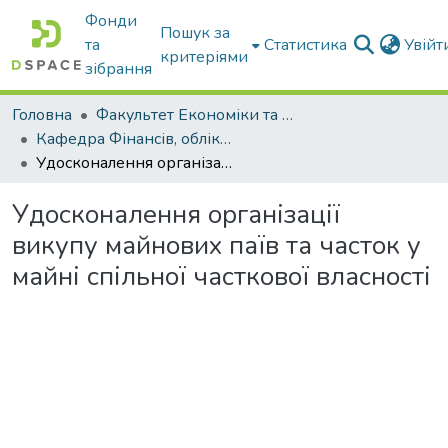
Фонди
Пошук за
та
Статистика
Увій
критеріями
зібрання
Головна
Факультет Економіки та бізнесу
Кафедра Фінансів, обліку і оподаткування
Удосконалення організації викупу майнових паїв та часток у майні спільної часткової власності
Удосконалення організації
викупу майнових паїв та часток у
майні спільної часткової власності