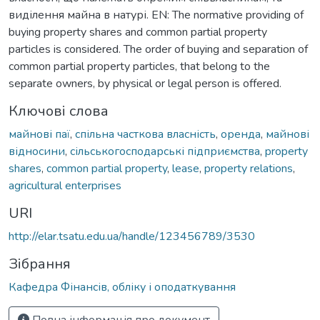
виділення майна в натурі. EN: The normative providing of
buying property shares and common partial property
particles is considered. The order of buying and separation of
common partial property particles, that belong to the
separate owners, by physical or legal person is offered.
Ключові слова
майнові паї
,
спільна часткова власність
,
оренда
,
майнові
відносини
,
сільськогосподарські підприємства
,
property
shares
,
common partial property
,
lease
,
property relations
,
agricultural enterprises
URI
http://elar.tsatu.edu.ua/handle/123456789/3530
Зібрання
Кафедра Фінансів, обліку і оподаткування
Повна інформація про документ