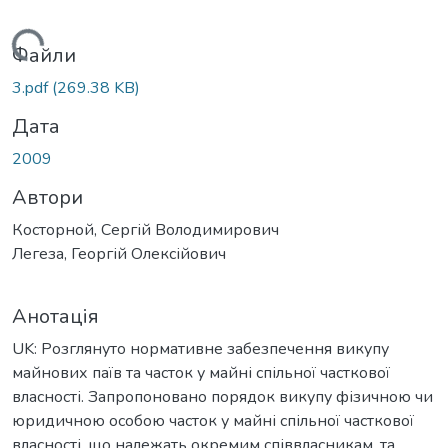
Вантажиться...
Файли
3.pdf
(269.38 KB)
Дата
2009
Автори
Косторной, Сергій Володимирович
Легеза, Георгій Олексійович
Анотація
UK: Розглянуто нормативне забезпечення викупу
майнових паїв та часток у майні спільної часткової
власності. Запропоновано порядок викупу фізичною чи
юридичною особою часток у майні спільної часткової
власності, що належать окремим співвласникам, та