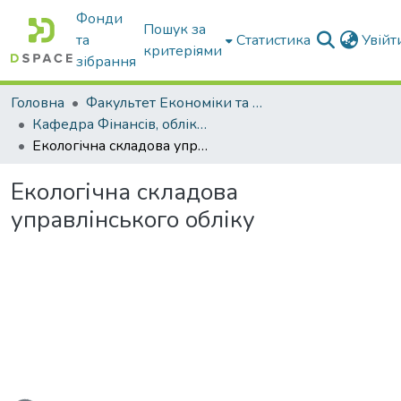
Фонди
Пошук за
та
Статистика
Увій
критеріями
зібрання
Головна
Факультет Економіки та бізнесу
Кафедра Фінансів, обліку і оподаткування
Екологічна складова управлінського обліку
Екологічна складова
управлінського обліку