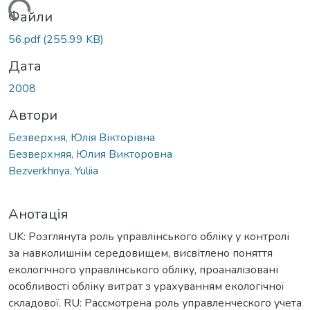
антажиться...
Файли
56.pdf
(255.99 KB)
Дата
2008
Автори
Безверхня, Юлія Вікторівна
Безверхняя, Юлия Викторовна
Bezverkhnya, Yuliia
Анотація
UK: Розглянута роль управлінського обліку у контролі
за навколишнім середовищем, висвітлено поняття
екологічного управлінського обліку, проаналізовані
особливості обліку витрат з урахуванням екологічної
складової. RU: Рассмотрена роль управленческого учета