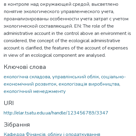
в контроле над окружающей средой, высветлено
понятие экологического управленческого учета,
проанализированы особенности учета затрат с учетом
экологической составляющей. EN: The role of the
administrative account in the control above an environment is
considered, the concept of the ecological administrative
account is clarified, the features of the account of expenses
in view of an ecological component are analysed.
Ключові слова
екологічна складова
,
управлінський облік
,
соціально-
економічний розвиток
,
екологізація виробництва
,
екологічний менеджменту
URI
http://elar.tsatu.edu.ua/handle/123456789/3347
Зібрання
Кафедра Фінансів, обліку і оподаткування