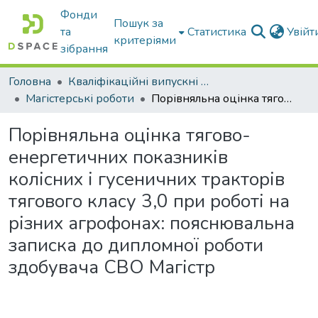
Фонди
Пошук за
та
Статистика
Увій
критеріями
зібрання
Головна
Кваліфікаційні випускні роботи бакалаврів і магістрів
Магістерські роботи
Порівняльна оцінка тягово-енергетичних показників колісних і гусеничних тракторів тягового класу 3,0 при роботі на різних агрофонах: пояснювальна записка до дипломної роботи здобувача СВО Магістр
Порівняльна оцінка тягово-
енергетичних показників
колісних і гусеничних тракторів
тягового класу 3,0 при роботі на
різних агрофонах: пояснювальна
записка до дипломної роботи
здобувача СВО Магістр