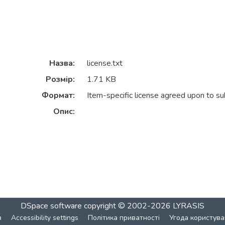
Назва:
license.txt
Розмір:
1.71 KB
Формат:
Item-specific license agreed upon to s
Опис:
DSpace software
copyright © 2002-2026
LYRASIS
в
Accessibility settings
Політика приватності
Угода користува