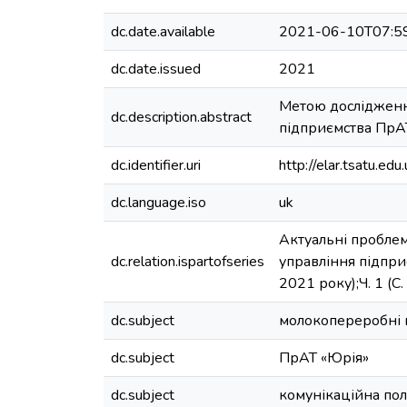
dc.date.available
2021-06-10T07:5
dc.date.issued
2021
Метою дослідженн
dc.description.abstract
підприємства ПрА
dc.identifier.uri
http://elar.tsatu.
dc.language.iso
uk
Актуальні проблем
dc.relation.ispartofseries
управління підпри
2021 року);Ч. 1 (С
dc.subject
молокопереробні 
dc.subject
ПрАТ «Юрія»
dc.subject
комунікаційна пол