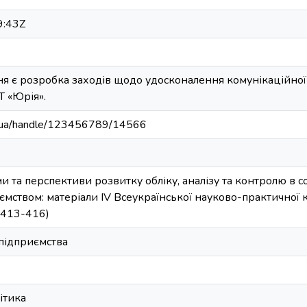
9:43Z
я є розробка заходів щодо удосконалення комунікаційно
Т «Юрія».
edu.ua/handle/123456789/14566
и та перспективи розвитку обліку, аналізу та контролю в с
ємством: матеріали ІV Всеукраїнської науково-практичної 
. 413-416)
підприємства
ітика