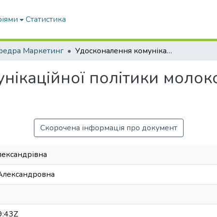
ріями
Статистика
федра Маркетинг
Удосконалення комунікаційної політики молокопереробного підприємства
нікаційної політики моло
Скорочена інформація про документ
лександрівна
Александровна
9:43Z