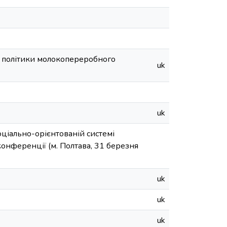
ї політики молокопереробного
uk
uk
оціально-орієнтованій системі
конференції (м. Полтава, 31 березня
uk
uk
uk