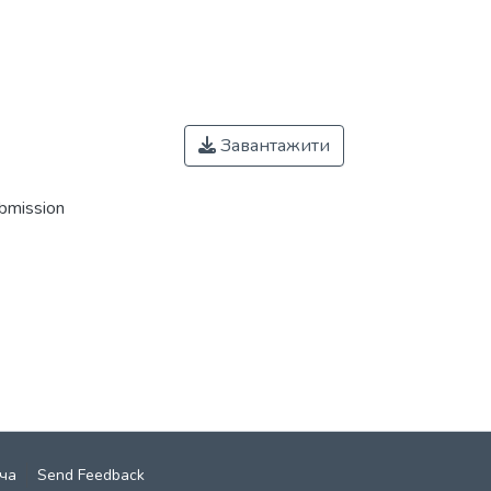
Завантажити
ubmission
ча
Send Feedback