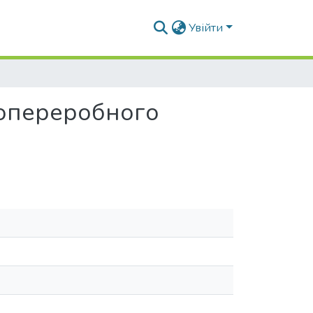
Увійти
копереробного