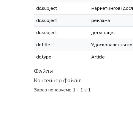
dc.subject
маркетингові дос
dc.subject
реклама
dc.subject
дегустація
dc.title
Удосконалення ко
dc.type
Article
Файли
Контейнер файлів
Зараз показуємо
1 - 1 з 1