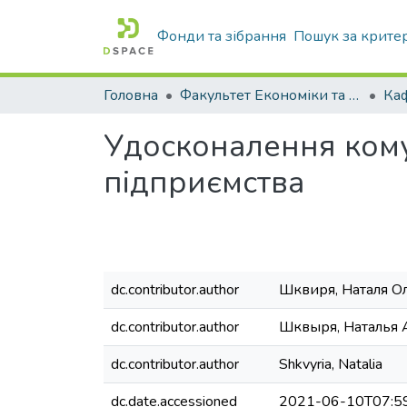
Фонди та зібрання
Пошук за крите
Головна
Факультет Економіки та бізнесу
Ка
Удосконалення кому
підприємства
dc.contributor.author
Шквиря, Наталя О
dc.contributor.author
Шквыря, Наталья 
dc.contributor.author
Shkvyria, Natalia
dc.date.accessioned
2021-06-10T07:5