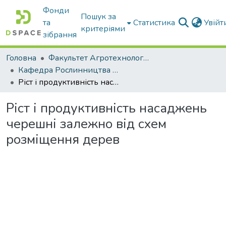
Фонди
Пошук за
та
Статистика
Увій
критеріями
зібрання
Головна
Факультет Агротехнологій та екології
Кафедра Рослинництва та садівництва ім. професора В.В. Калитки
Ріст і продуктивність насаджень черешні залежно від схем розміщення дерев
Ріст і продуктивність насаджень
черешні залежно від схем
розміщення дерев