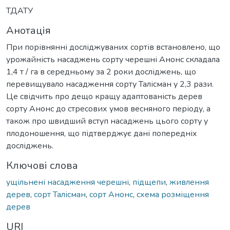
ТДАТУ
Анотація
При порівнянні досліджуваних сортів встановлено, що
урожайність насаджень сорту черешні Анонс складала
1,4 т / га в середньому за 2 роки досліджень, що
перевищувало насадження сорту Талісман у 2,3 рази.
Це свідчить про дещо кращу адаптованість дерев
сорту Анонс до стресових умов весняного періоду, а
також про швидший вступ насаджень цього сорту у
плодоношення, що підтверджує дані попередніх
досліджень.
Ключові слова
ущільнені насадження черешні
,
підщепи
,
живлення
дерев
,
сорт Талісман
,
сорт Анонс
,
схема розміщення
дерев
URI