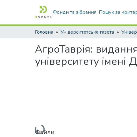
Фонди та зібрання
Пошук за крите
Головна
Університетська газета
Універ
АгроТаврія: виданн
університету імені
Вантажиться...
Файли