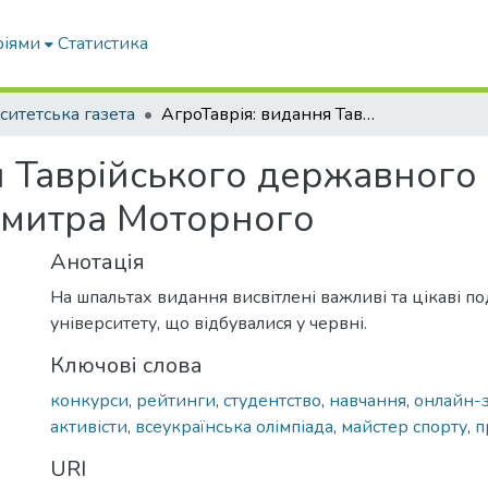
ріями
Статистика
ситетська газета
АгроТаврія: видання Таврійського державного агротехнологічного університету імені Дмитра Моторного
я Таврійського державного
 Дмитра Моторного
Анотація
На шпальтах видання висвітлені важливі та цікаві под
університету, що відбувалися у червні.
Ключові слова
конкурси
,
рейтинги
,
студентство
,
навчання
,
онлайн-з
активісти
,
всеукраїнська олімпіада
,
майстер спорту
,
п
URI