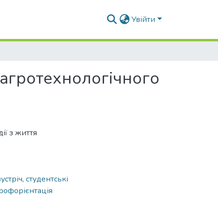
Увійти
 агротехнологічного
ії з життя
устріч
,
студентські
рофорієнтація