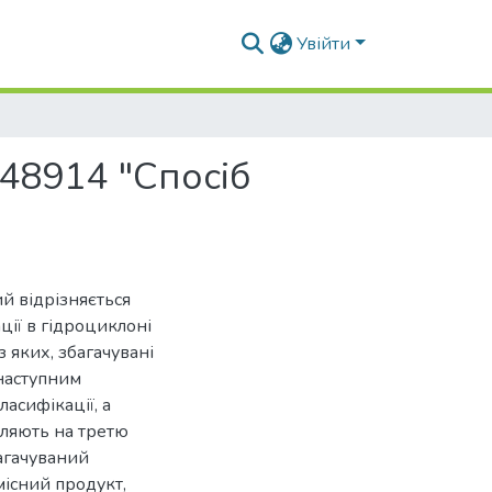
Увійти
48914 "Спосіб
ий відрізняється
ції в гідроциклоні
 яких, збагачувані
 наступним
асифікації, а
вляють на третю
агачуваний
місний продукт,