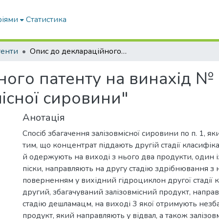
ріями
Статистика
тенти
Опис до деклараційного патенту на винахід № 48914 "Спосіб збагачення залізовмісної сировини"
ного патенту на винахід № 
існої сировини"
Анотація
Спосіб збагачення залізовмісної сировини по п. 1, як
тим, що концентрат піддають другій стадії класифіка
й одержують на виході з нього два продукти, один із
піски, направляють на другу стадію здрібнювання з
поверненням у вихідний гідроциклон другої стадії кл
другий, збагачуваний залізовмісний продукт, напра
стадію дешламацм, на виході 3 якої отримують незб
продукт, який направляють у відвал, а також залізов