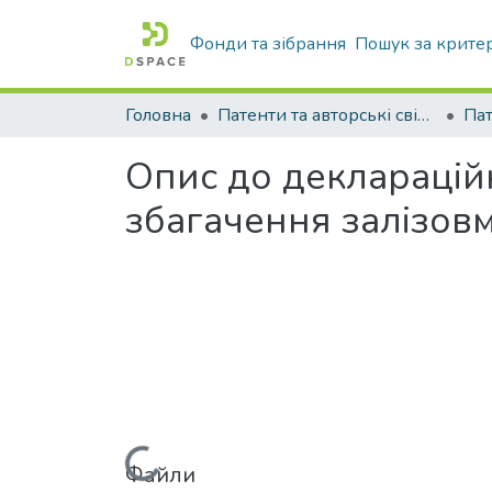
Фонди та зібрання
Пошук за крите
Головна
Патенти та авторські свідоцтва
Па
Опис до декларацій
збагачення залізовм
Файли