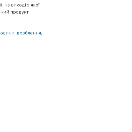
, на виході з якої
аний продукт.
ровини
,
дроблення
,