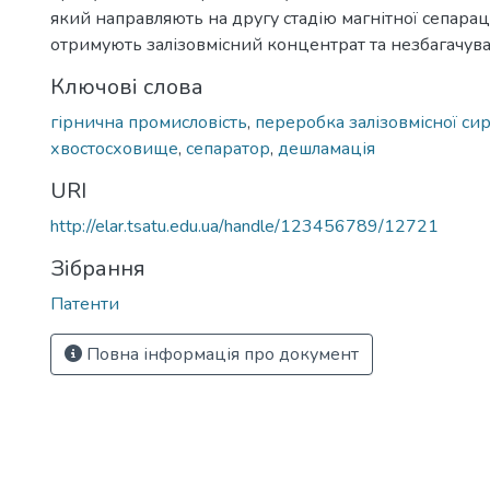
який направляють на другу стадію магнітної сепарації
отримують залізовмісний концентрат та незбагачув
Ключові слова
гірнична промисловість
,
переробка залізовмісної си
хвостосховище
,
сепаратор
,
дешламація
URI
http://elar.tsatu.edu.ua/handle/123456789/12721
Зібрання
Патенти
Повна інформація про документ