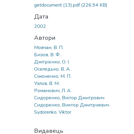
Вантажиться...
getdocument (13).pdf
(226.94 KB)
Дата
2002
Автори
Мовчан, В. П.
Бизов, В. Ф.
Дмітрієнко, О. І.
Оселедько, В. А.
Сімоненко, М. П.
Узлов, В. М.
Романович, Л. А.
Сидоренко, Віктор Дмитрович
Сидоренко, Виктор Дмитриевич
Sydorenko, Viktor
Видавець