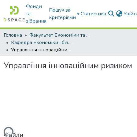
Фонди
Пошук за
та
Статистика
Увій
критеріями
зібрання
Головна
Факультет Економіки та бізнесу
Кафедра Економіки і бізнесу
Управління інноваційним ризиком
Управління інноваційним ризиком
Файли