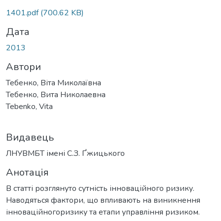
ажиться...
1401.pdf
(700.62 KB)
Дата
2013
Автори
Тебенко, Віта Миколаївна
Тебенко, Вита Николаевна
Tebenko, Vita
Видавець
ЛНУВМБТ імені С.З. Ґжицького
Анотація
В статті розглянуто сутність інноваційного ризику.
Наводяться фактори, що впливають на виникнення
інноваційногоризику та етапи управління ризиком.