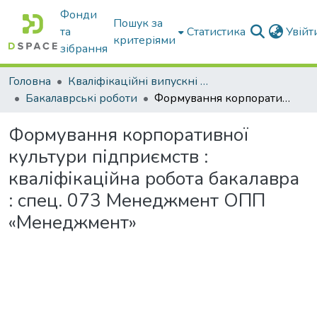
Фонди
Пошук за
та
Статистика
Увій
критеріями
зібрання
Головна
Кваліфікаційні випускні роботи бакалаврів і магістрів
Бакалаврські роботи
Формування корпоративної культури підприємств : кваліфікаційна робота бакалавра : спец. 073 Менеджмент ОПП «Менеджмент»
Формування корпоративної
культури підприємств :
кваліфікаційна робота бакалавра
: спец. 073 Менеджмент ОПП
«Менеджмент»