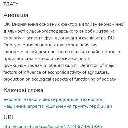
ТДАТУ
Анотація
UK: Визначення основних факторів впливу економічної
діяльності сільськогосподарського виробництва на
екологічні аспекти функціонування суспільства. RU:
Определение основных факторов влияния
экономической деятельности сельскохозяйственного
производства на экологические аспекты
функционирования общества. EN: Definition of major
factors of influence of economic activity of agricultural
production on ecological aspects of functioning of society.
Ключові слова
екологія
,
навколишнє середовище
,
технологія
,
машинний агрегат
,
ущільнення ґрунту
,
гербіциди
URI
http://elar.tsatu.edu.ua/handle/123456789/3995