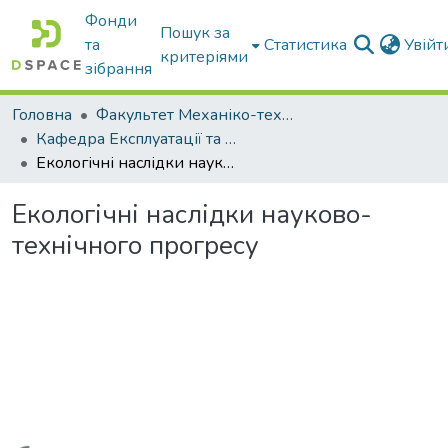
Фонди
Пошук за
та
Статистика
Увій
критеріями
зібрання
Головна
Факультет Механіко-технологічний
Кафедра Експлуатації та технічного сервісу машин
Екологічні наслідки науково-технічного прогресу
Екологічні наслідки науково-
технічного прогресу