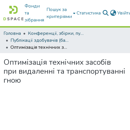
Фонди
Пошук за
та
Статистика
Увій
критеріями
зібрання
Головна
Конференції, збірки, публікації молодих вчених і здобувачів : магістрів, бакалаврів, аспірантів.
Публікації здобувачів (бакалаврів. магістрів, аспірантів)
Оптимізація технічних засобів при видаленні та транспортуванні гною
Оптимізація технічних засобів
при видаленні та транспортуванні
гною