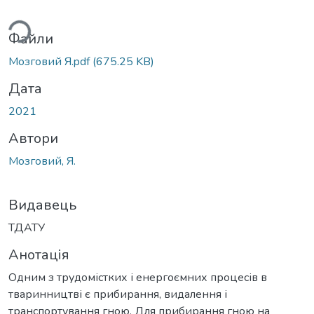
ься...
Файли
Мозговий Я.pdf
(675.25 KB)
Дата
2021
Автори
Мозговий, Я.
Видавець
ТДАТУ
Анотація
Одним з трудомістких і енергоємних процесів в
тваринництві є прибирання, видалення і
транспортування гною. Для прибирання гною на