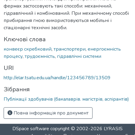
фермах застосовують такі способи: механічний,
гідравлічний і комбінований. При механічному способі
прибирання гною використовуються мобільні і
стаціонарні технічні засоби.
Ключові слова
конвеєр скребковий
,
транспортери
,
енергоємність
процесу
,
трудоємність
,
гідравлічні системи
URI
http://elar.tsatu.edu.ua/handle/123456789/13509
Зібрання
Публікації здобувачів (бакалаврів. магістрів, аспірантів)
Повна інформація про документ
DSpace software
copyright © 2002-2026
LYRASIS