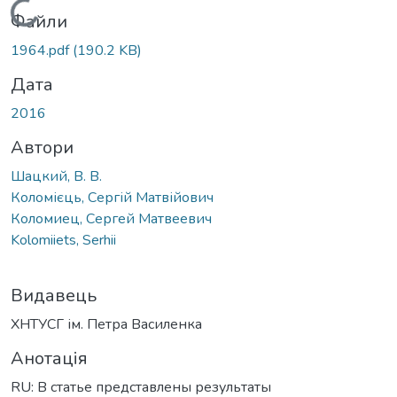
Вантажиться...
Файли
1964.pdf
(190.2 KB)
Дата
2016
Автори
Шацкий, В. В.
Коломієць, Сергій Матвійович
Коломиец, Сергей Матвеевич
Kolomiiets, Serhii
Видавець
ХНТУСГ ім. Петра Василенка
Анотація
RU: В статье представлены результаты