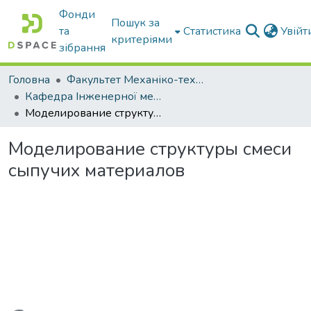
Фонди
Пошук за
та
Статистика
Увій
критеріями
зібрання
Головна
Факультет Механіко-технологічний
Кафедра Інженерної механіки та комп'ютерного проектування
Моделирование структуры смеси сыпучих материалов
Моделирование структуры смеси
сыпучих материалов